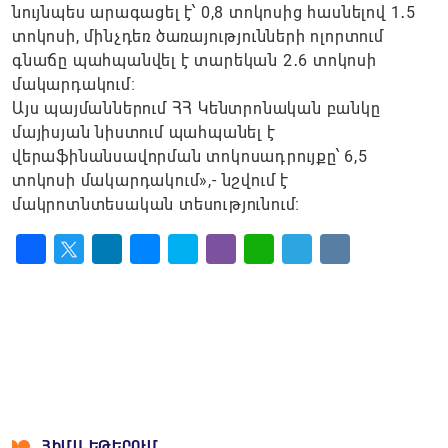
նույնպես արագացել է՝ 0,8 տոկոսից հասնելով 1․5
տոկոսի, մինչդեռ ծառայությունների ոլորտում
գնաճը պահպանվել է տարեկան 2․6 տոկոսի
մակարդակում։
Այս պայմաններում ՀՀ Կենտրոնական բանկը
մայիսյան նիստում պահպանել է
վերաֆինանսավորման տոկոսադրույքը՝ 6,5
տոկոսի մակարդակում»,- նշվում է
մակրոտնտեսական տեսությունում։
Facebook
Twitter
LinkedIn
Messenger
Skype
Viber
WhatsApp
Telegram
VK
ՀԻՄԱ ԵԹԵՐՈՒՄ