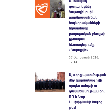
Անհապաղ
դադարեցնել
Կաթողիկոսի և
բարձրաստիճան
հոգևորականների
նկատմամբ
քաղաքական բնույթի
քրեական
հետապնդումը.
«Հայաքվե»
07 Օգոստոսի 2026,
12:14
Այս օրը պատմության
մեջ կարձանագրվի
որպես ամոթի ու
դավաճանության օր․
ՌԴ և Նոր
Նախիջևանի հայոց
թեմ