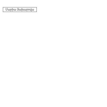
Facebook
Twitter
LinkedIn
Messenger
Skype
Viber
WhatsApp
Telegram
VK
Մարիա Զախարովա