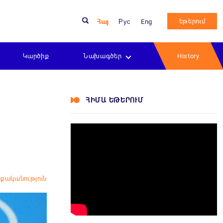
եթերում
Հայ
Рус
Eng
Կարծիք
Նախագծեր
History
ՀԻՄԱ ԵԹԵՐՈՒՄ
քականություն