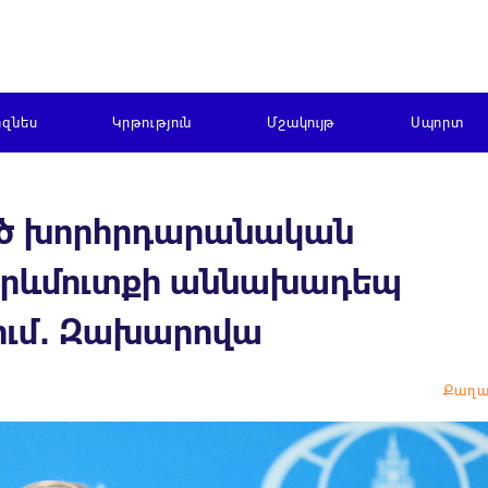
իզնես
Կրթություն
Մշակույթ
Սպորտ
ած խորհրդարանական
ն Արևմուտքի աննախադեպ
ում․ Զախարովա
Քաղա