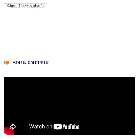
Գեղամ Ստեփանյան
ՀԻՄԱ ԵԹԵՐՈՒՄ