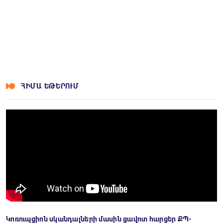
Facebook
Twitter
LinkedIn
Messenger
Skype
Viber
WhatsApp
Telegram
VK
ՀԻՄԱ ԵԹԵՐՈՒՄ
Կոռուպցիոն սկանդալների մասին ցավոտ հարցեր ՔՊ-