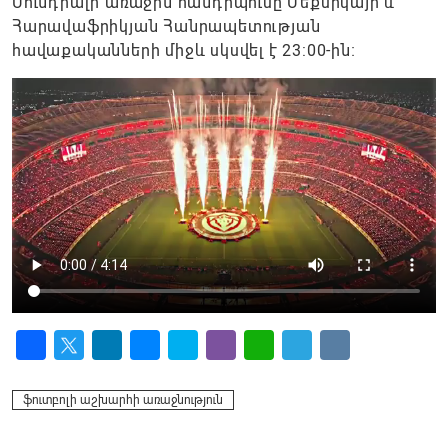
Մունդիալի առաջին հանդիպումը Մեքսիկայի և
Հարավաֆրիկյան Հանրապետության
հավաքականների միջև սկսվել է 23:00-ին։
Facebook
Twitter
LinkedIn
Messenger
Skype
Viber
WhatsApp
Telegram
VK
ֆուտբոլի աշխարհի առաջնություն