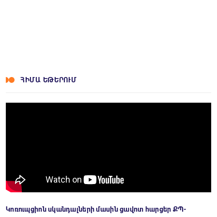
ՀԻՄԱ ԵԹԵՐՈՒՄ
Կոռուպցիոն սկանդալների մասին ցավոտ հարցեր ՔՊ-