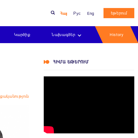
եթերում
Հայ
Рус
Eng
Կարծիք
Նախագծեր
History
ՀԻՄԱ ԵԹԵՐՈՒՄ
քականություն