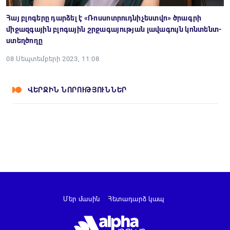
Հայ բլոգերը դարձել է «Ռոսսոտրուդնիչեստվո» ծրագրի
միջազգային բլոգային շրջագայության լավագույն կոնտենտ-
ստեղծողը
08 Սեպտեմբերի 2023, 11:08
ՎԵՐՋԻՆ ՆՈՐՈՒԹՅՈՒՆՆԵՐ
Մեր մասին
Հետադարձ կապ