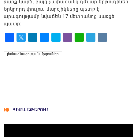
շարք կարճ, բայց չափազանց դժվար երթուղիներ։
Երկրորդ փուլում մարզիկները պետք է
արագությամբ նվաճեն 17 մետրանոց սառցե
պատը։
Facebook
Twitter
LinkedIn
Messenger
Skype
Viber
WhatsApp
Telegram
VK
լեռնագնացության մրցումներ
ՀԻՄԱ ԵԹԵՐՈՒՄ