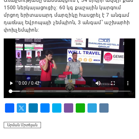
Առաջնությանը մասնակցում է 34 երկրի ավելի քան
1500 ներկայացուցիչ։ 60 կգ քաշային կարգում
մրցող երիտասարդ մարզիկը հասցրել է 7 անգամ
դառնալ Եվրոպայի չեմպիոն, 3 անգամ՝ աշխարհի
փոխչեմպիոն։
Facebook
Twitter
LinkedIn
Messenger
Skype
Viber
WhatsApp
Telegram
VK
Արման Մրտեյան