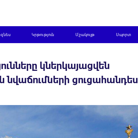
իզնես
Կրթություն
Մշակույթ
Սպորտ
ունները կներկայացվեն
 նվաճումների ցուցահանդես