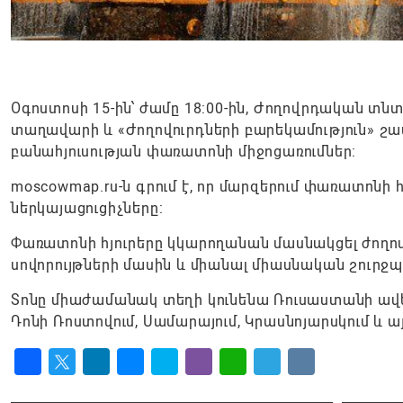
Օգոստոսի 15-ին՝ ժամը 18:00-ին, Ժողովրդական տն
տաղավարի և «Ժողովուրդների բարեկամություն» շ
բանահյուսության փառատոնի միջոցառումներ:
moscowmap.ru-ն գրում է, որ մարզերում փառատոն
ներկայացուցիչները:
Փառատոնի հյուրերը կկարողանան մասնակցել ժողո
սովորույթների մասին և միանալ միասնական շուրջ
Տոնը միաժամանակ տեղի կունենա Ռուսաստանի ավել
Դոնի Ռոստովում, Սամարայում, Կրասնոյարսկում և այ
Facebook
Twitter
LinkedIn
Messenger
Skype
Viber
WhatsApp
Telegram
VK