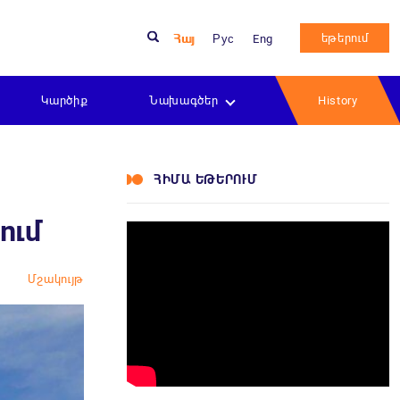
եթերում
Հայ
Рус
Eng
Կարծիք
Նախագծեր
History
ՀԻՄԱ ԵԹԵՐՈՒՄ
ում
Մշակույթ