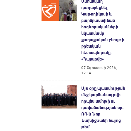
Անհապաղ
դադարեցնել
Կաթողիկոսի և
բարձրաստիճան
հոգևորականների
նկատմամբ
քաղաքական բնույթի
քրեական
հետապնդումը.
«Հայաքվե»
07 Օգոստոսի 2026,
12:14
Այս օրը պատմության
մեջ կարձանագրվի
որպես ամոթի ու
դավաճանության օր․
ՌԴ և Նոր
Նախիջևանի հայոց
թեմ