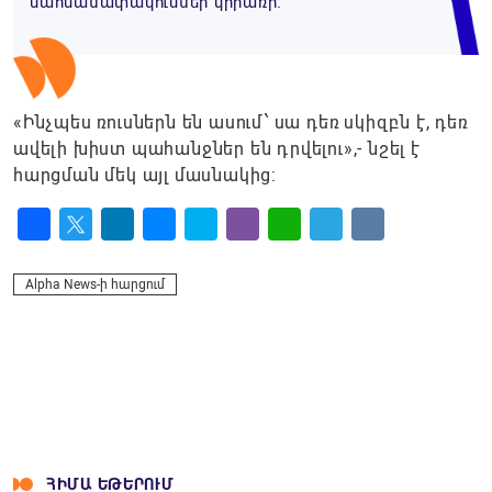
սահմանափակումներ կիրառի։
«Ինչպես ռուսներն են ասում՝ սա դեռ սկիզբն է, դեռ
ավելի խիստ պահանջներ են դրվելու»,- նշել է
հարցման մեկ այլ մասնակից:
Facebook
Twitter
LinkedIn
Messenger
Skype
Viber
WhatsApp
Telegram
VK
Alpha News-ի հարցում
ՀԻՄԱ ԵԹԵՐՈՒՄ