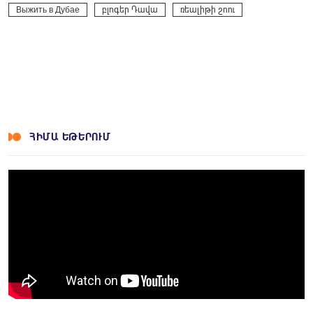
Выжить в Дубае
բլոգեր Դավա
ռեալիթի շոու
ՀԻՄԱ ԵԹԵՐՈՒՄ