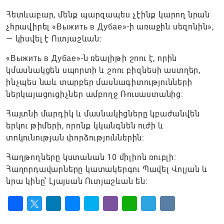
Հետևաբար, մենք պարզապես չէինք կարող նրան
չհրավիրել «Выжить в Дубае»-ի առաջին սեզոնին»,
— կիսվել է Ուտյաշևան:
«Выжить в Дубае»-ն ռեալիթի շոու է, որին
կմասնակցեն սպորտի և շոու բիզնեսի աստղեր,
ինչպես նաև տարբեր մասնագիտությունների
ներկայացուցիչներ ամբողջ Ռուսաստանից։
Հայտնի մարդիկ և մասնակիցները կբաժանվեն
երկու թիմերի, որոնք կկանգնեն ուժի և
տոկունության փորձություններին:
Հաղթողները կստանան 10 միլիոն ռուբլի։
Հաղորդավարները կատակերգու Պավել Վոլյան և
նրա կինը՝ Լյայսան Ուտյաշևան են։
Facebook
Twitter
LinkedIn
Messenger
Skype
Viber
WhatsApp
Telegram
VK