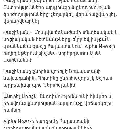
Փաշինյանի լեգիտիմության ճգնաժամը.
Ընտրությունների արդյունքը և ընդդիմության
գործողությունները՝ չեղարկել, վերահաշվարկել,
վերաքվեարկել
Փաշինյան – Մոսկվա ճգնաժամի տնտեսական և
սոցիալական հետևանքները՝ ե՞րբ եվ ինչքա՞ն
կթանկանա գազը Հայաստանում. Alpha News-ի
ուղիղ եթերում բիզնես-խորհրդատու Արեն
Ապիկյանն է
Փաշինյանը շնորհավորել է Ռուսաստանի
նախագահին. Պուտինը շնորհավորել է Եզրաս
արքեպիսկոպոս Ներսիսյանին
Անդրեյ Արեշև. Ընդդիմությունն ունի հիմքեր և
իրավունք ընտրության արդյունքը վիճարկելու
համար
Alpha News-ի հարցումը Հայաստանի
խորհրդարանական ընտրությունների