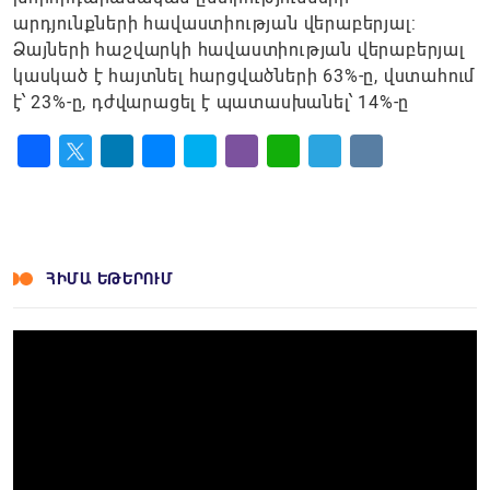
արդյունքների հավաստիության վերաբերյալ:
Ձայների հաշվարկի հավաստիության վերաբերյալ
կասկած է հայտնել հարցվածների 63%-ը, վստահում
է՝ 23%-ը, դժվարացել է պատասխանել՝ 14%-ը
Facebook
Twitter
LinkedIn
Messenger
Skype
Viber
WhatsApp
Telegram
VK
ՀԻՄԱ ԵԹԵՐՈՒՄ