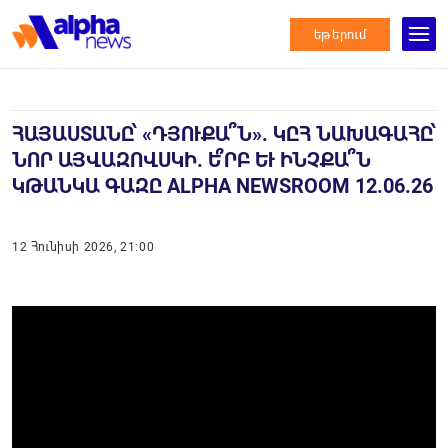
եթերում
ՀԱՅԱՍՏԱՆԸ՝ «ԴՅՈՒՔԱ՞Ն». ԿԸՀ ՆԱԽԱԳԱՀԸ՝
ՆՈՐ ԱՅՎԱԶՈՎՍԿԻ. Ե՞ՐԲ ԵՒ ԻՆՉՔԱ՞Ն Կ
ԹԱՆԿԱ ԳԱԶԸ ALPHA NEWSROOM 12.06.26
12 Հունիսի 2026, 21:00