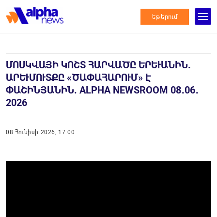
եթերում
ՄՈՍԿՎԱՅԻ ԿՈՇՏ ՀԱՐՎԱԾԸ ԵՐԵՒԱՆԻՆ. Ա
ՐԵՒՄՈՒՏՔԸ «ԾԱՓԱՀԱՐՈՒՄ» Է ՓԱ
ՇԻՆՅԱՆԻՆ. ALPHA NEWSROOM 08․06․20
26
08 Հունիսի 2026, 17:00