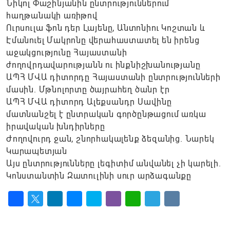
Նիկոլ Փաշինյանին ընտրություններում
հաղթանակի առիթով
Ուրսուլա ֆոն դեր Լայենը, Անտոնիու Կոշտան և
Էմանուել Մակրոնը վերահաստատել են իրենց
աջակցությունը Հայաստանի
ժողովրդավարությանն ու ինքնիշխանությանը
ԱՊՀ ՄՎԱ դիտորդը Հայաստանի ընտրությունների
մասին. Մթնոլորտը ծայրահեղ ծանր էր
ԱՊՀ ՄՎԱ դիտորդ Ալեքսանդր Սավինը
մատնանշել է ընտրական գործընթացում առկա
իրավական խնդիրները
Ժողովուրդ ջան, շնորհակալենք ձեզանից. Նարեկ
Կարապետյան
Այս ընտրությունները լեգիտիմ անվանել չի կարելի.
Կոնստանտին Զատուլինի սուր արձագանքը
Facebook
Twitter
LinkedIn
Messenger
Skype
Viber
WhatsApp
Telegram
VK