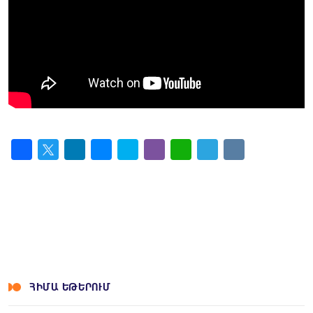
Facebook
Twitter
LinkedIn
Messenger
Skype
Viber
WhatsApp
Telegram
VK
ՀԻՄԱ ԵԹԵՐՈՒՄ